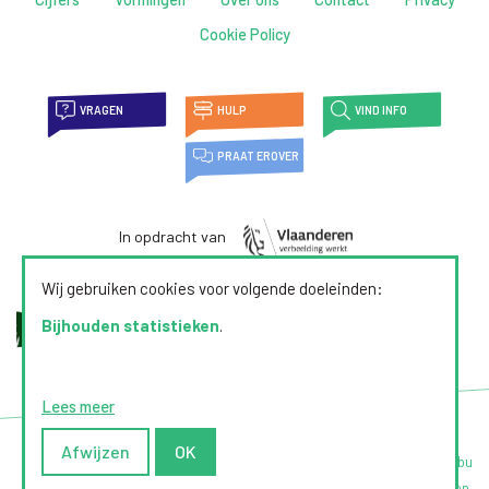
Cookie Policy
VRAGEN
HULP
VIND INFO
PRAAT EROVER
In opdracht van
Wij gebruiken cookies voor volgende doeleinden:
Bijhouden statistieken
.
Lees meer
Afwijzen
OK
Webdesign door Zenjoy in Leuven
|
Powered by Nimbu
© 2026 | Alles over pesten. Alle rechten voorbehouden.