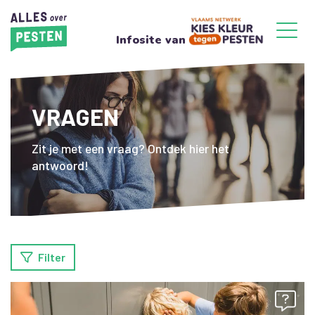
Infosite van
VRAGEN
Zit je met een vraag? Ontdek hier het
antwoord!
Filter
38 resultaten