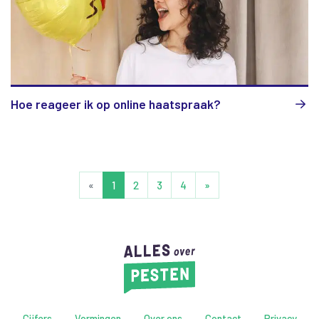
Hoe reageer ik op online haatspraak?
«
1
2
3
4
»
Cijfers
Vormingen
Over ons
Contact
Privacy