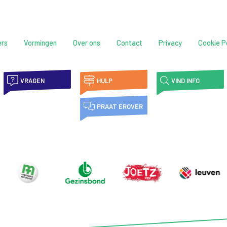
ers
Vormingen
Over ons
Contact
Privacy
Cookie P
VRAGEN
HULP
VIND INFO
PRAAT EROVER