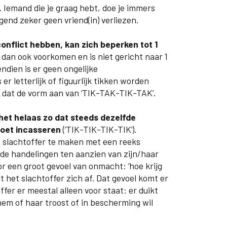
 Iemand die je graag hebt, doe je immers
agend zeker geen vriend(in) verliezen.
onflict hebben, kan zich beperken tot 1
dan ook voorkomen en is niet gericht naar 1
ndien is er geen ongelijke
er letterlijk of figuurlijk tikken worden
 dat de vorm aan van ‘TIK-TAK-TIK-TAK’.
s het helaas zo dat steeds dezelfde
moet incasseren
(‘TIK-TIK-TIK-TIK’).
 slachtoffer te maken met een reeks
e handelingen ten aanzien van zijn/haar
r een groot gevoel van onmacht: ‘hoe krijg
gt het slachtoffer zich af. Dat gevoel komt er
fer er meestal alleen voor staat: er duikt
em of haar troost of in bescherming wil