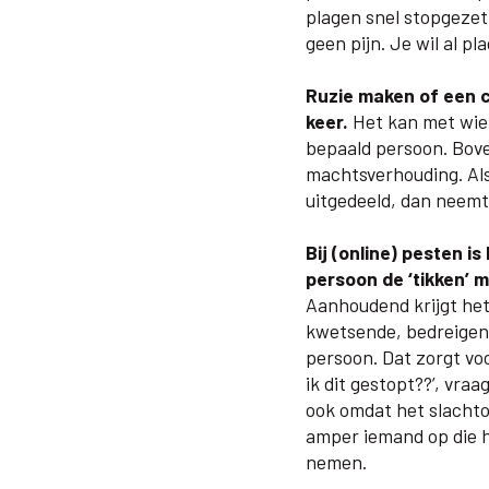
plagen snel stopgezet.
geen pijn. Je wil al pl
Ruzie maken of een c
keer.
Het kan met wie 
bepaald persoon. Bove
machtsverhouding. Als 
uitgedeeld, dan neemt
Bij (online) pesten i
persoon de ‘tikken’ 
Aanhoudend krijgt het
kwetsende, bedreigend
persoon. Dat zorgt voo
ik dit gestopt??’, vraa
ook omdat het slachtof
amper iemand op die h
nemen.