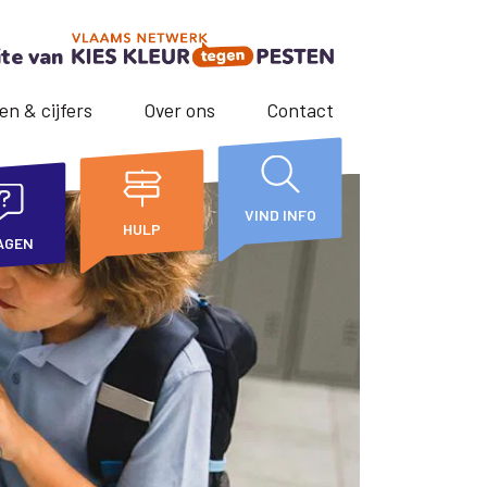
ite van
en & cijfers
Over ons
Contact
VIND INFO
HULP
AGEN