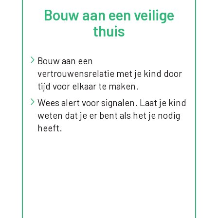
Bouw aan een veilige
thuis
B
B
Bouw aan een
vertrouwensrelatie met je kind door
Leer
Stim
tijd voor elkaar te maken.
plag
je k
rege
krac
Wees alert voor signalen. Laat je kind
iem
lich
weten dat je er bent als het je nodig
Leer
Neem 
heeft.
klik
vormi
en 
te kij
help
sterk
Verm
prat
kind
klop