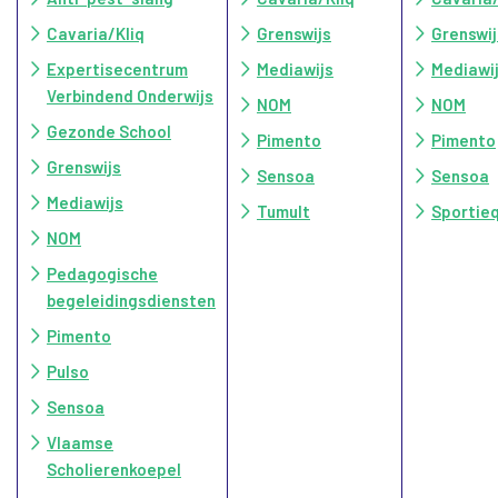
Cavaria/Kliq
Grenswijs
Grenswij
Expertisecentrum
Mediawijs
Mediawi
Verbindend Onderwijs
NOM
NOM
Gezonde School
Pimento
Pimento
Grenswijs
Sensoa
Sensoa
Mediawijs
Tumult
Sportie
NOM
Pedagogische
begeleidingsdiensten
Pimento
Pulso
Sensoa
Vlaamse
Scholierenkoepel