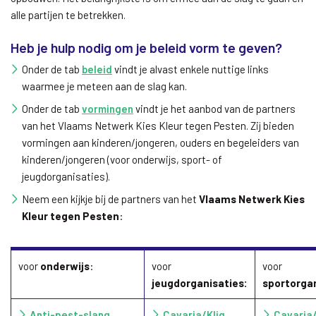
alle partijen te betrekken.
Heb je hulp nodig om je beleid vorm te geven?
Onder de tab
beleid
vindt je alvast enkele nuttige links
waarmee je meteen aan de slag kan.
Onder de tab
vormingen
vindt je het aanbod van de partners
van het Vlaams Netwerk Kies Kleur tegen Pesten. Zij bieden
vormingen aan kinderen/jongeren, ouders en begeleiders van
kinderen/jongeren (voor onderwijs, sport- of
jeugdorganisaties).
Neem een kijkje bij de partners van het
Vlaams Netwerk Kies
Kleur tegen Pesten
:
voor
onderwijs
:
voor
voor
jeugdorganisaties:
sportorgan
Anti-pest-slang
Cavaria/Kliq
Cavaria/