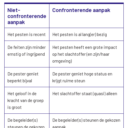
Niet-
Confronterende aanpak
confronterende
aanpak
Het pesten is recent
Het pesten is al lang(er) bezig
De feiten zijn minder
Het pesten heeft een grote impact
ernstig of ingrijpend
op het slachtoffer (en zijn/haar
omgeving)
De pester geniet
De pester geniet hoge status en
beperkt bijval
krijgt ruime steun
Het geloof in de
Het slachtoffer staat (quasi) alleen
kracht van de groep
is groot
De begeleider(s)
De begeleider(s) steunen de gekozen
steunen de gekozen
aanpak