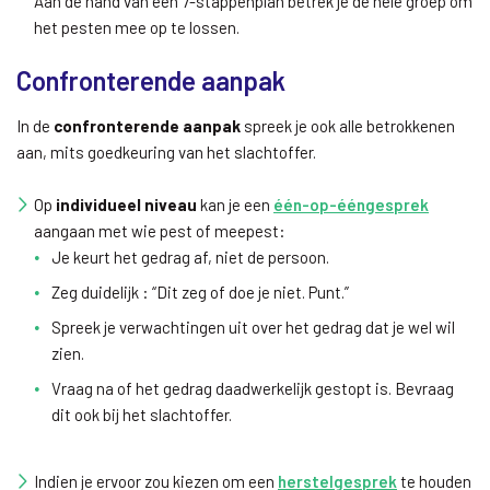
Aan de hand van een 7-stappenplan betrek je de hele groep om
het pesten mee op te lossen.
Confronterende aanpak
In de
confronterende aanpak
spreek je ook alle betrokkenen
aan, mits goedkeuring van het slachtoffer.
Op
individueel niveau
kan je een
één-op-ééngesprek
aangaan met wie pest of meepest:
Je keurt het gedrag af, niet de persoon.
Zeg duidelijk : “Dit zeg of doe je niet. Punt.”
Spreek je verwachtingen uit over het gedrag dat je wel wil
zien.
Vraag na of het gedrag daadwerkelijk gestopt is. Bevraag
dit ook bij het slachtoffer.
Indien je ervoor zou kiezen om een
herstelgesprek
te houden