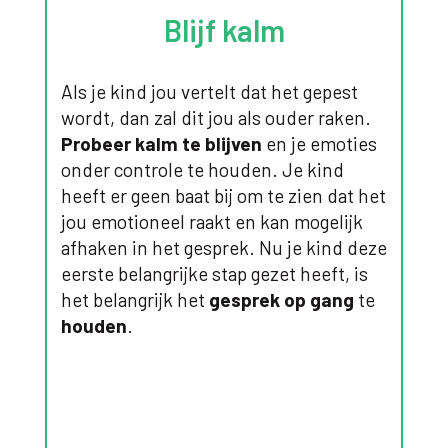
Blijf kalm
Als je kind jou vertelt dat het gepest
Wer
Lui
wordt, dan zal dit jou als ouder raken.
v
Probeer kalm te blijven
en je emoties
Vertel
Besp
Pesten
Als vo
Als al
onaa
en wo
hulp b
hebbe
Stel 
Neem 
onder controle te houden. Je kind
wie 
niet a
zich v
opnem
julli
heeft er geen baat bij om te zien dat het
ONDE
duide
daaro
Kinde
Wat
wat 
sportc
schuld
inter
jou emotioneel raakt en kan mogelijk
be
same
wat 
JEUG
je ge
(zie v
Hoe
hoogt
afhaken in het gesprek. Nu je kind deze
organ
wann
het jo
lukt, 
gee
doe
eerste belangrijke stap gezet heeft, is
want d
deze 
Ver
SPOR
er
het belangrijk het
gesprek op gang
te
Doe n
ONDE
Wat
ieman
houden
.
ve
kind d
JEUG
Wat
dit ec
of het
kan
jou
SPOR
integr