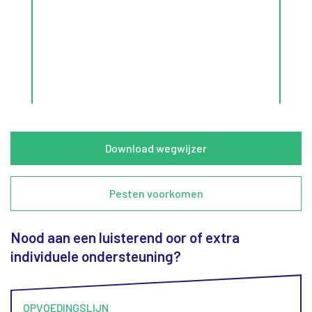
Gaat
feit
Lees 
feit?
Download wegwijzer
Pesten voorkomen
Nood aan een luisterend oor of extra
individuele ondersteuning?
OPVOEDINGSLIJN