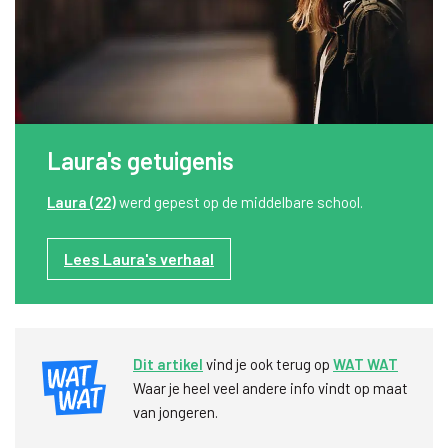
Laura's getuigenis
Laura (22)
werd gepest op de middelbare school.
Lees Laura's verhaal
Dit artikel
vind je ook terug op
WAT WAT
Waar je heel veel andere info vindt op maat
van jongeren.