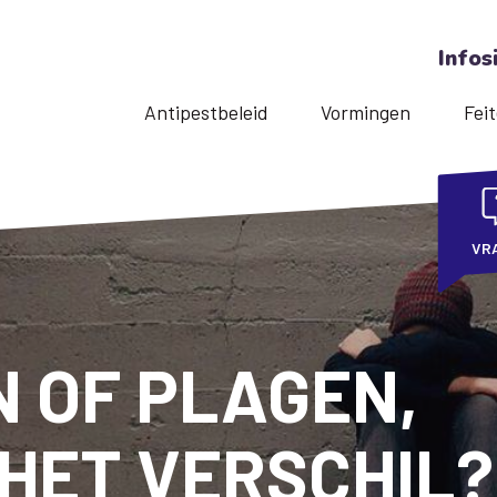
Infos
Antipestbeleid
Vormingen
Feit
VR
 OF PLAGEN,
 HET VERSCHIL?