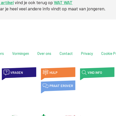
 artikel
vind je ook terug op
WAT WAT
r je heel veel andere info vindt op maat van jongeren.
ers
Vormingen
Over ons
Contact
Privacy
Cookie P
VRAGEN
HULP
VIND INFO
PRAAT EROVER