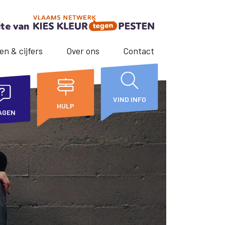
ite van
en & cijfers
Over ons
Contact
VIND INFO
HULP
AGEN