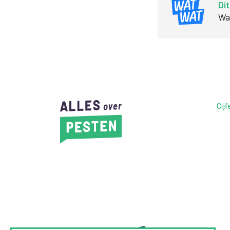
Dit
Waa
Cijf