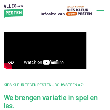
Infosite van
KIES KLEUR TEGEN PESTEN - BOUWSTEEN #7:
We brengen variatie in spel en
les.