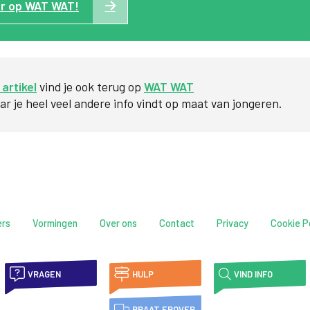
r op WAT WAT!
 artikel
vind je ook terug op
WAT WAT
r je heel veel andere info vindt op maat van jongeren.
ers
Vormingen
Over ons
Contact
Privacy
Cookie P
VRAGEN
HULP
VIND INFO
PRAAT EROVER