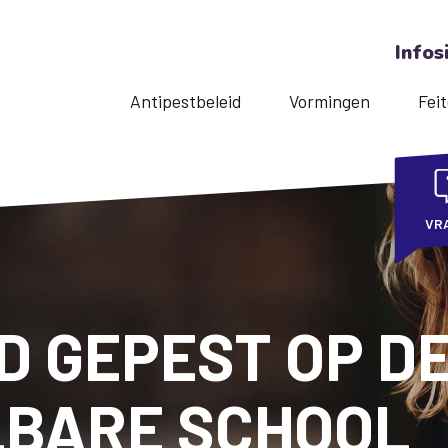
Infos
Antipestbeleid
Vormingen
Feit
VR
D GEPEST OP D
LBARE SCHOOL