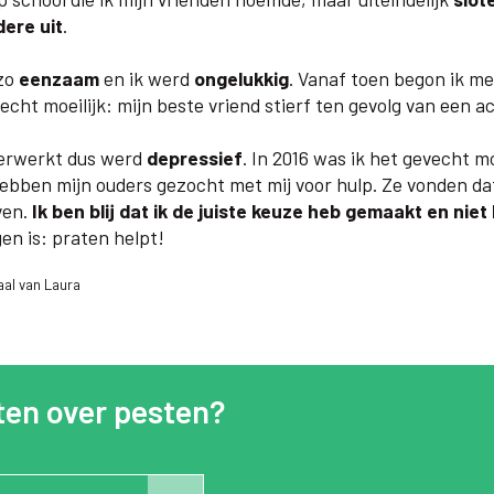
ere uit
.
 zo
eenzaam
en ik werd
ongelukkig
. Vanaf toen begon ik me 
echt moeilijk: mijn beste vriend stierf ten gevolg van een a
verwerkt dus werd
depressief
. In 2016 was ik het gevecht m
bben mijn ouders gezocht met mij voor hulp. Ze vonden dat
ven.
Ik ben blij dat ik de juiste keuze heb gemaakt en nie
gen is: praten helpt!
al van Laura
en over pesten?