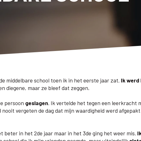
de middelbare school toen ik in het eerste jaar zat.
Ik werd 
en diegene, maar ze bleef dat zeggen.
die persoon
geslagen
. Ik vertelde het tegen een leerkracht 
al nooit vergeten de dag dat mijn waardigheid werd afgepakt
et beter in het 2de jaar maar in het 3de ging het weer mis.
I
 school die ik mijn vrienden noemde, maar uiteindelijk
slot