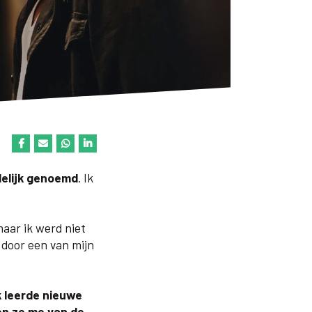
lelijk genoemd
. Ik
maar ik werd niet
 door een van mijn
k leerde nieuwe
en ze me van de