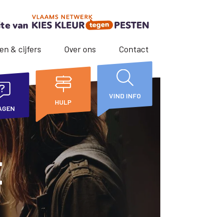
ite van
en & cijfers
Over ons
Contact
VIND INFO
HULP
AGEN
E