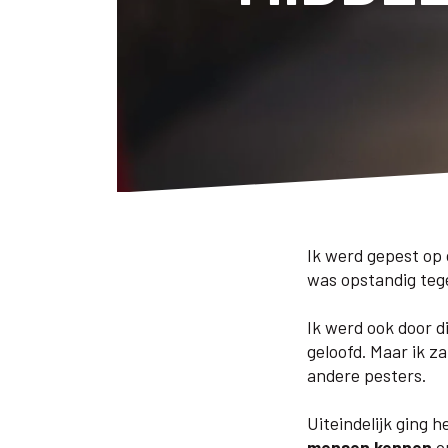
Ik werd gepest op 
was opstandig teg
Ik werd ook door 
geloofd. Maar ik z
andere pesters.
Uiteindelijk ging h
mensen kennen
op