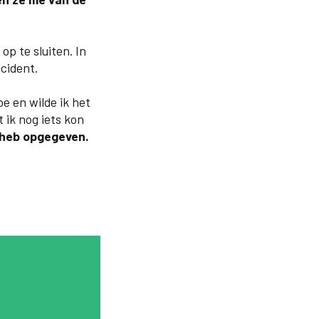
op te sluiten. In
ccident.
oe en wilde ik het
 ik nog iets kon
t heb opgegeven.