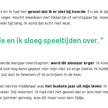
t en ik had het
gevoel dat ik er niet bij hoorde
. En als ik d
 regel, mocht meedoen met tikkertje of verstoppertje, moes
ele tijd lang. Ik vond dat echt niet leuk.
de en ik sloeg speeltijden over. "
ierde leerjaar overstapten,
werd dit alsmaar erger
. Ik kr
d ook nog eens gepest met mijn niet zo erge ziekte. Ik huilde
k zat dan te tekenen of te schrijven in de klas.
het eerste middelaar was
het leukste jaar uit mijn leven
. I
weer 'blij tekenen'. Ik had niet het gevoel dat er iets met 
ar jammer genoeg, was dit maar voor een tijdje.