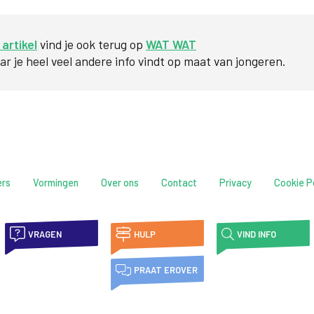
 artikel
vind je ook terug op
WAT WAT
r je heel veel andere info vindt op maat van jongeren.
ers
Vormingen
Over ons
Contact
Privacy
Cookie P
VRAGEN
HULP
VIND INFO
PRAAT EROVER