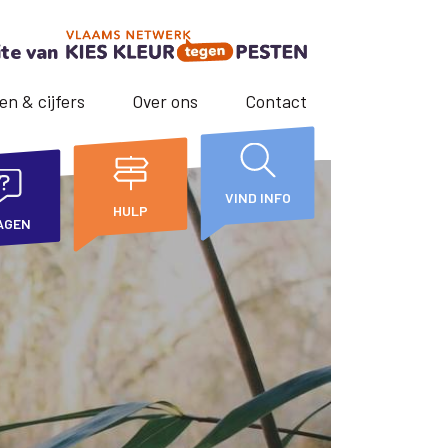
ite van
en & cijfers
Over ons
Contact
VIND INFO
HULP
AGEN