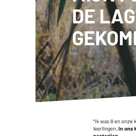
DE LA
GEKOM
"Ik was 8 en onze 
leerlingen.
In ons 
pesterijen.