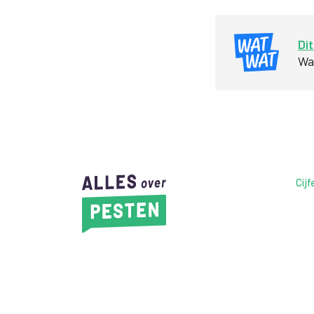
Dit
Waa
Cijf