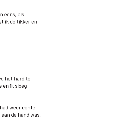
an eens, als
t ik de tikker en
eeg het hard te
 en ik sloeg
k had weer echte
me aan de hand was.