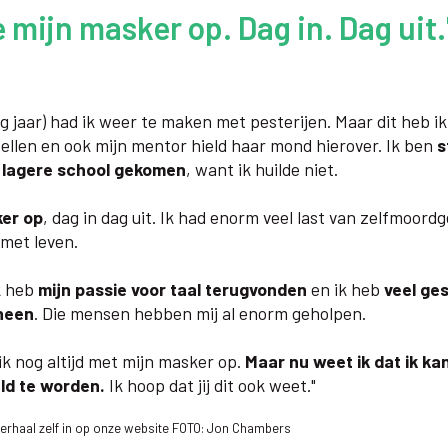
e mijn masker op. Dag in. Dag uit.
ig jaar) had ik weer te maken met pesterijen. Maar dit heb ik
ellen en ook mijn mentor hield haar mond hierover. Ik ben
s
e lagere school gekomen
, want ik huilde niet.
ker op
, dag in dag uit. Ik had enorm veel last van zelfmoord
met leven.
Ik heb
mijn passie voor taal terugvonden
en ik heb
veel ges
heen
. Die mensen hebben mij al enorm geholpen.
ik nog altijd met mijn masker op.
Maar nu weet ik dat ik ka
ld te worden.
Ik hoop dat jij dit ook weet."
verhaal zelf in op onze website FOTO: Jon Chambers