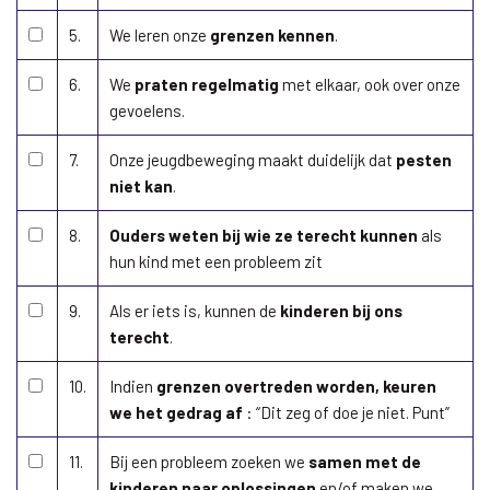
5.
We leren onze
grenzen kennen
.
6.
We
praten regelmatig
met elkaar, ook over onze
gevoelens.
7.
Onze jeugdbeweging maakt duidelijk dat
pesten
niet kan
.
8.
Ouders weten bij wie ze terecht kunnen
als
hun kind met een probleem zit
9.
Als er iets is, kunnen de
kinderen bij ons
terecht
.
10.
Indien
grenzen overtreden worden, keuren
we het gedrag af
: “Dit zeg of doe je niet. Punt”
11.
Bij een probleem zoeken we
samen met de
kinderen naar oplossingen
en/of maken we