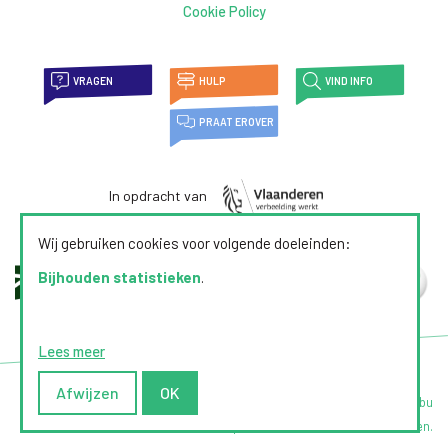
Cookie Policy
VRAGEN
HULP
VIND INFO
PRAAT EROVER
In opdracht van
Wij gebruiken cookies voor volgende doeleinden:
Bijhouden statistieken
.
Lees meer
Afwijzen
OK
Webdesign door Zenjoy in Leuven
|
Powered by Nimbu
© 2026 | Alles over pesten. Alle rechten voorbehouden.